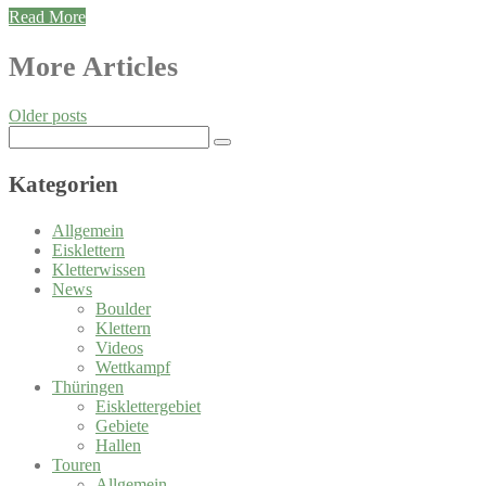
Read More
Posts
More Articles
navigation
Older posts
Search
for:
Kategorien
Allgemein
Eisklettern
Kletterwissen
News
Boulder
Klettern
Videos
Wettkampf
Thüringen
Eisklettergebiet
Gebiete
Hallen
Touren
Allgemein