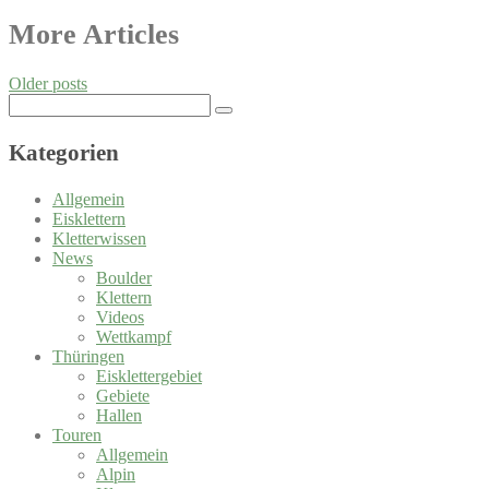
Posts
More Articles
navigation
Older posts
Search
for:
Kategorien
Allgemein
Eisklettern
Kletterwissen
News
Boulder
Klettern
Videos
Wettkampf
Thüringen
Eisklettergebiet
Gebiete
Hallen
Touren
Allgemein
Alpin