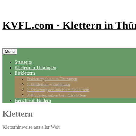
Skip
to
content
KVFL.com · Klettern in Thü
Menu
Skip
Startseite
to
Klettern in Thüringen
content
Eisklettern
Eisklettergebiete in Thüringen
1. Eisklettern – Einleitung
2. Sicherungstechnik beim Eisklettern
3. Klettertechniken beim Eisklettern
Berichte in Bildern
Klettern
Kletterhinweise aus aller Welt