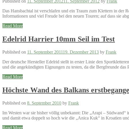
Published on
11. September 2012
11. September 2012
by
Frank
Das Hansbachtal ist verschlafen und ein Traum zum Klettern in der 
Informationen und viel Freude bei den neuen Touren; auf dass sie abg
Read More
Edelrid Harrier 10mm Seil im Test
Published on
11. September 2011
19. Dezember 2013
by
Frank
Der deutsche Hersteller Edelrid stellt in erster Linie den Sportklett
und die angekündigten Eignungen zu testen, da die Bergfreunde das Pr
Read More
Höchste Wand des Balkans erstbegang
Published on
8. September 2010
by
Frank
Im Westen war sie bisher völlig unbekannt: Die „Arapi – Südwand“ i
und damit etwa doppelt so hoch wie die „Anica Kuk“ in Kroatien und 
Read More