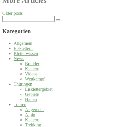
Posts
More Articles
navigation
Older posts
Search
for:
Kategorien
Allgemein
Eisklettern
Kletterwissen
News
Boulder
Klettern
Videos
Wettkampf
Thüringen
Eisklettergebiet
Gebiete
Hallen
Touren
Allgemein
Alpin
Klettern
Trekking