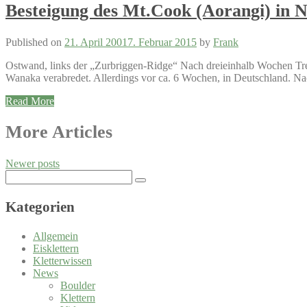
Besteigung des Mt.Cook (Aorangi) in 
Published on
21. April 2001
7. Februar 2015
by
Frank
Ostwand, links der „Zurbriggen-Ridge“ Nach dreieinhalb Wochen Trec
Wanaka verabredet. Allerdings vor ca. 6 Wochen, in Deutschland. Nach
Read More
Posts
More Articles
navigation
Newer posts
Search
for:
Kategorien
Allgemein
Eisklettern
Kletterwissen
News
Boulder
Klettern