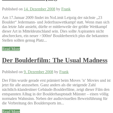
Published on
14. Dezember 2008
by
Frank
Am 17.Januar 2009 findet im NoLimit Leipzig der nächste „23
Boulder“ Jedermann- und Jederfrauwettkampf statt. Wenn man sich
das letzte Jahr ansieht, dürfte er mittlerweile der größte Wettkampf
dieser Art in Mitteldeutschland sein. Dies sollte Aspiranten nicht
abschrecken, ein neuer >300m² Boulderbereich plus die bekannten
Stellen sollten genug Platz...
Read More
Der Boulderfilm: The Usual Madness
Published on
9. Dezember 2008
by
Frank
Der Film wurde gerade erst prämiert beim Moves ’n‘ Movies und ist
jetzt für alle anzusehen. Ganz anders als die steigende Zahl
nächtlich-klandestiner Gebäude-Boulderfilme, zeigt dieser Film den
entspannten Alltag in der Boulderhauptstadt Münster – einen völlig
normalen Wahnsinn. Neben der audiovisuellen Beweisführung für
die Verbreitung des Bouldersports im...
Read More