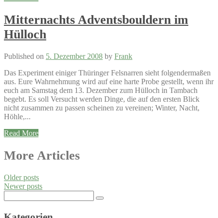
Mitternachts Adventsbouldern im
Hülloch
Published on
5. Dezember 2008
by
Frank
Das Experiment einiger Thüringer Felsnarren sieht folgendermaßen
aus. Eure Wahrnehmung wird auf eine harte Probe gestellt, wenn ihr
euch am Samstag dem 13. Dezember zum Hülloch in Tambach
begebt. Es soll Versucht werden Dinge, die auf den ersten Blick
nicht zusammen zu passen scheinen zu vereinen; Winter, Nacht,
Höhle,...
Read More
Posts
More Articles
navigation
Older posts
Newer posts
Search
for:
Kategorien