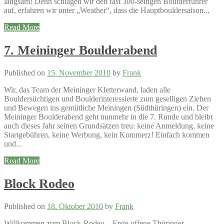
langsam! Denn schlagen wir den fast 300-seitigen Boulderführer
auf, erfahren wir unter „Weather“, dass die Hauptbouldersaison...
Read More
7. Meininger Boulderabend
Published on
15. November 2010
by
Frank
Wir, das Team der Meininger Kletterwand, laden alle
Bouldersüchtigen und Boulderinteressierte zum geselligen Ziehen
und Bewegen ins gemütliche Meiningen (Südthüringen) ein. Der
Meininger Boulderabend geht nunmehr in die 7. Runde und bleibt
auch dieses Jahr seinen Grundsätzen treu: keine Anmeldung, keine
Startgebühren, keine Werbung, kein Kommerz! Einfach kommen
und...
Read More
Block Rodeo
Published on
18. Oktober 2010
by
Frank
Willkommen zum Block-Rodeo – Erste offene Thüringer