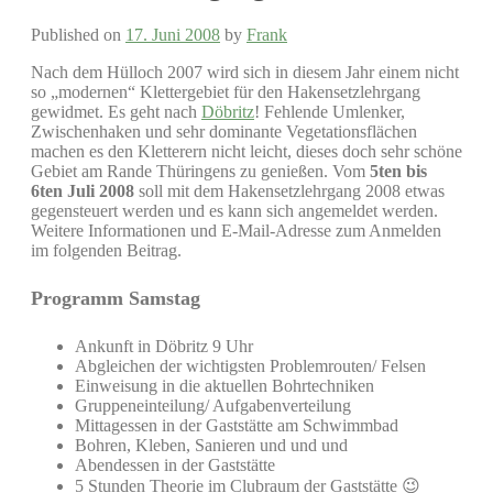
Published on
17. Juni 2008
by
Frank
Nach dem Hülloch 2007 wird sich in diesem Jahr einem nicht
so „modernen“ Klettergebiet für den Hakensetzlehrgang
gewidmet. Es geht nach
Döbritz
! Fehlende Umlenker,
Zwischenhaken und sehr dominante Vegetationsflächen
machen es den Kletterern nicht leicht, dieses doch sehr schöne
Gebiet am Rande Thüringens zu genießen. Vom
5ten bis
6ten Juli 2008
soll mit dem Hakensetzlehrgang 2008 etwas
gegensteuert werden und es kann sich angemeldet werden.
Weitere Informationen und E-Mail-Adresse zum Anmelden
im folgenden Beitrag.
Programm Samstag
Ankunft in Döbritz 9 Uhr
Abgleichen der wichtigsten Problemrouten/ Felsen
Einweisung in die aktuellen Bohrtechniken
Gruppeneinteilung/ Aufgabenverteilung
Mittagessen in der Gaststätte am Schwimmbad
Bohren, Kleben, Sanieren und und und
Abendessen in der Gaststätte
5 Stunden Theorie im Clubraum der Gaststätte 😉