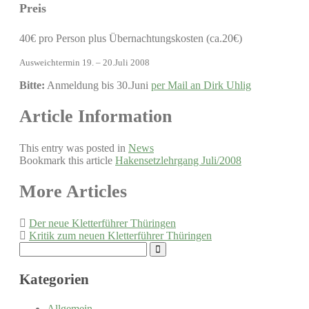
Preis
40€ pro Person plus Übernachtungskosten (ca.20€)
Ausweichtermin 19. – 20.Juli 2008
Bitte:
Anmeldung bis 30.Juni
per Mail an Dirk Uhlig
Article Information
This entry was posted in
News
Bookmark this article
Hakensetzlehrgang Juli/2008
Post
More Articles
navigation
Der neue Kletterführer Thüringen
Kritik zum neuen Kletterführer Thüringen
Search
for:
Kategorien
Allgemein