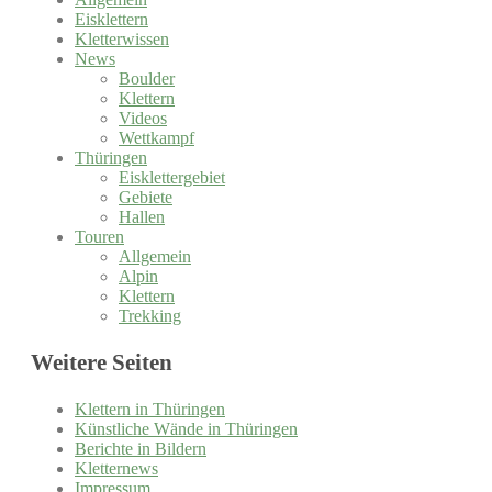
Eisklettern
Kletterwissen
News
Boulder
Klettern
Videos
Wettkampf
Thüringen
Eisklettergebiet
Gebiete
Hallen
Touren
Allgemein
Alpin
Klettern
Trekking
Weitere Seiten
Klettern in Thüringen
Künstliche Wände in Thüringen
Berichte in Bildern
Kletternews
Impressum