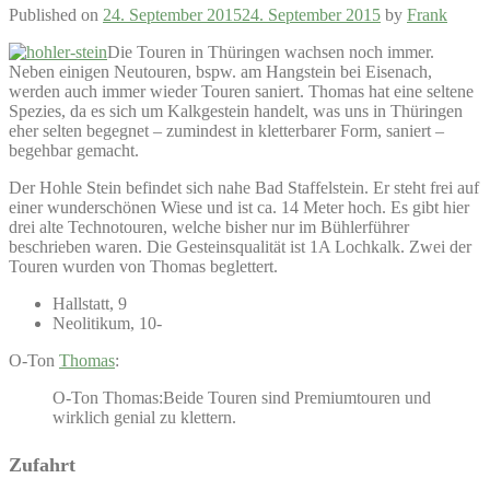
Published on
24. September 2015
24. September 2015
by
Frank
Die Touren in Thüringen wachsen noch immer.
Neben einigen Neutouren, bspw. am Hangstein bei Eisenach,
werden auch immer wieder Touren saniert. Thomas hat eine seltene
Spezies, da es sich um Kalkgestein handelt, was uns in Thüringen
eher selten begegnet – zumindest in kletterbarer Form, saniert –
begehbar gemacht.
Der Hohle Stein befindet sich nahe Bad Staffelstein. Er steht frei auf
einer wunderschönen Wiese und ist ca. 14 Meter hoch. Es gibt hier
drei alte Technotouren, welche bisher nur im Bühlerführer
beschrieben waren. Die Gesteinsqualität ist 1A Lochkalk. Zwei der
Touren wurden von Thomas beglettert.
Hallstatt, 9
Neolitikum, 10-
O-Ton
Thomas
:
O-Ton Thomas:Beide Touren sind Premiumtouren und
wirklich genial zu klettern.
Zufahrt