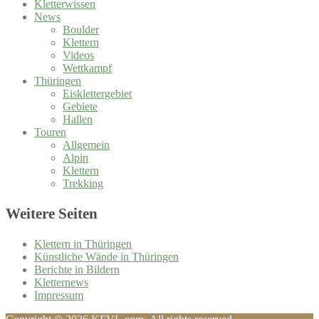
Kletterwissen
News
Boulder
Klettern
Videos
Wettkampf
Thüringen
Eisklettergebiet
Gebiete
Hallen
Touren
Allgemein
Alpin
Klettern
Trekking
Weitere Seiten
Klettern in Thüringen
Künstliche Wände in Thüringen
Berichte in Bildern
Kletternews
Impressum