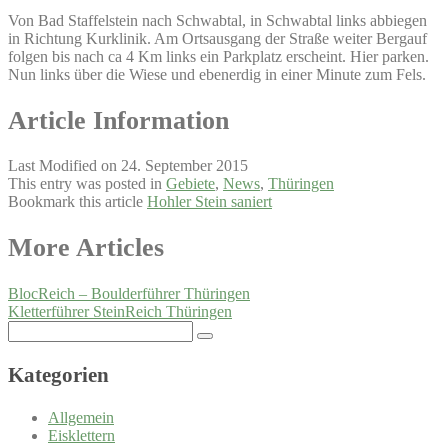
Von Bad Staffelstein nach Schwabtal, in Schwabtal links abbiegen
in Richtung Kurklinik. Am Ortsausgang der Straße weiter Bergauf
folgen bis nach ca 4 Km links ein Parkplatz erscheint. Hier parken.
Nun links über die Wiese und ebenerdig in einer Minute zum Fels.
Article Information
Last Modified on 24. September 2015
This entry was posted in
Gebiete
,
News
,
Thüringen
Bookmark this article
Hohler Stein saniert
Post
More Articles
navigation
BlocReich – Boulderführer Thüringen
Kletterführer SteinReich Thüringen
Search
for:
Kategorien
Allgemein
Eisklettern