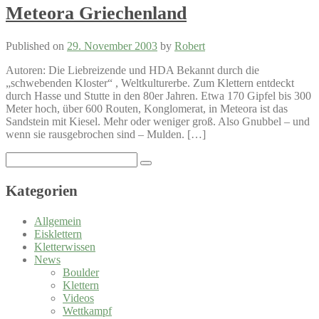
Meteora Griechenland
Published on
29. November 2003
by
Robert
Autoren: Die Liebreizende und HDA Bekannt durch die
„schwebenden Kloster“ , Weltkulturerbe. Zum Klettern entdeckt
durch Hasse und Stutte in den 80er Jahren. Etwa 170 Gipfel bis 300
Meter hoch, über 600 Routen, Konglomerat, in Meteora ist das
Sandstein mit Kiesel. Mehr oder weniger groß. Also Gnubbel – und
wenn sie rausgebrochen sind – Mulden. […]
Search
for:
Kategorien
Allgemein
Eisklettern
Kletterwissen
News
Boulder
Klettern
Videos
Wettkampf