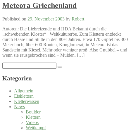
Meteora Griechenland
Published on
29. November 2003
by
Robert
Autoren: Die Liebreizende und HDA Bekannt durch die
„schwebenden Kloster“ , Weltkulturerbe. Zum Klettern entdeckt
durch Hasse und Stutte in den 80er Jahren. Etwa 170 Gipfel bis 300
Meter hoch, über 600 Routen, Konglomerat, in Meteora ist das
Sandstein mit Kiesel. Mehr oder weniger groß. Also Gnubbel – und
wenn sie rausgebrochen sind – Mulden. […]
Search
for:
Kategorien
Allgemein
Eisklettern
Kletterwissen
News
Boulder
Klettern
Videos
Wettkampf