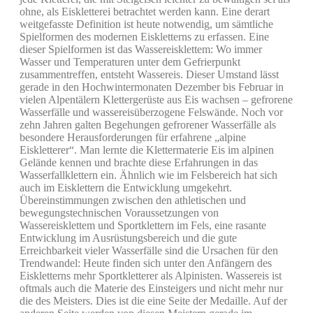
ohne, als Eiskletterei betrachtet werden kann. Eine derart
weitgefasste Definition ist heute notwendig, um sämtliche
Spielformen des modernen Eiskletterns zu erfassen. Eine
dieser Spielformen ist das Wassereisklettem: Wo immer
Wasser und Temperaturen unter dem Gefrierpunkt
zusammentreffen, entsteht Wassereis. Dieser Umstand lässt
gerade in den Hochwintermonaten Dezember bis Februar in
vielen Alpentälern Klettergerüste aus Eis wachsen – gefrorene
Wasserfälle und wassereisüberzogene Felswände. Noch vor
zehn Jahren galten Begehungen gefrorener Wasserfälle als
besondere Herausforderungen für erfahrene „alpine
Eiskletterer“. Man lernte die Klettermaterie Eis im alpinen
Gelände kennen und brachte diese Erfahrungen in das
Wasserfallklettern ein. Ähnlich wie im Felsbereich hat sich
auch im Eisklettern die Entwicklung umgekehrt.
Übereinstimmungen zwischen den athletischen und
bewegungstechnischen Voraussetzungen von
Wassereisklettem und Sportklettern im Fels, eine rasante
Entwicklung im Ausrüstungsbereich und die gute
Erreichbarkeit vieler Wasserfälle sind die Ursachen für den
Trendwandel: Heute finden sich unter den Anfängern des
Eiskletterns mehr Sportkletterer als Alpinisten. Wassereis ist
oftmals auch die Materie des Einsteigers und nicht mehr nur
die des Meisters. Dies ist die eine Seite der Medaille. Auf der