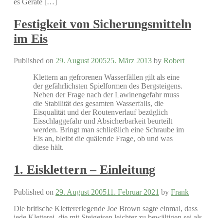
es Geräte […]
Festigkeit von Sicherungsmitteln
im Eis
Published on
29. August 2005
25. März 2013
by
Robert
Klettern an gefrorenen Wasserfällen gilt als eine
der gefährlichsten Spielformen des Bergsteigens.
Neben der Frage nach der Lawinengefahr muss
die Stabilität des gesamten Wasserfalls, die
Eisqualität und der Routenverlauf bezüglich
Eisschlaggefahr und Absicherbarkeit beurteilt
werden. Bringt man schließlich eine Schraube im
Eis an, bleibt die quälende Frage, ob und was
diese hält.
1. Eisklettern – Einleitung
Published on
29. August 2005
11. Februar 2021
by
Frank
Die britische Klettererlegende Joe Brown sagte einmal, dass
jede Kletterei, die mit Steigeisen leichter zu bewältigen sei als