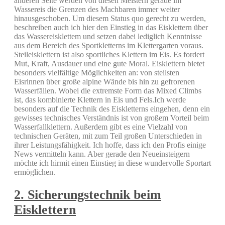
anderen Seite werden von diesen Meistern gerade im
Wassereis die Grenzen des Machbaren immer weiter
hinausgeschoben. Um diesem Status quo gerecht zu werden,
beschreiben auch ich hier den Einstieg in das Eisklettern über
das Wassereisklettem und setzen dabei lediglich Kenntnisse
aus dem Bereich des Sportkletterns im Klettergarten voraus.
Steileisklettern ist also sportliches Klettern im Eis. Es fordert
Mut, Kraft, Ausdauer und eine gute Moral. Eisklettern bietet
besonders vielfältige Möglichkeiten an: von steilsten
Eisrinnen über große alpine Wände bis hin zu gefrorenen
Wasserfällen. Wobei die extremste Form das Mixed Climbs
ist, das kombinierte Klettern in Eis und Fels.Ich werde
besonders auf die Technik des Eiskletterns eingehen, denn ein
gewisses technisches Verständnis ist von großem Vorteil beim
Wasserfallklettern. Außerdem gibt es eine Vielzahl von
technischen Geräten, mit zum Teil großen Unterschieden in
ihrer Leistungsfähigkeit. Ich hoffe, dass ich den Profis einige
News vermitteln kann. Aber gerade den Neueinsteigern
möchte ich hirmit einen Einstieg in diese wundervolle Sportart
ermöglichen.
2. Sicherungstechnik beim
Eisklettern