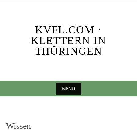
Skip
to
content
KVFL.COM ·
KLETTERN IN
THÜRINGEN
MENU
Skip
to
content
Wissen