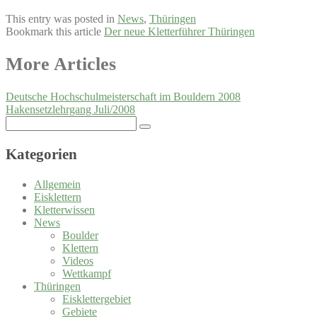
This entry was posted in
News
,
Thüringen
Bookmark this article
Der neue Kletterführer Thüringen
Post
More Articles
navigation
Deutsche Hochschulmeisterschaft im Bouldern 2008
Hakensetzlehrgang Juli/2008
Search
for:
Kategorien
Allgemein
Eisklettern
Kletterwissen
News
Boulder
Klettern
Videos
Wettkampf
Thüringen
Eisklettergebiet
Gebiete