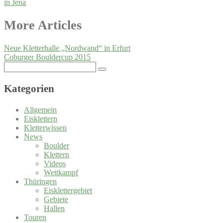
in Jena
Post
More Articles
navigation
Neue Kletterhalle „Nordwand“ in Erfurt
Coburger Bouldercup 2015
Search
for:
Kategorien
Allgemein
Eisklettern
Kletterwissen
News
Boulder
Klettern
Videos
Wettkampf
Thüringen
Eisklettergebiet
Gebiete
Hallen
Touren