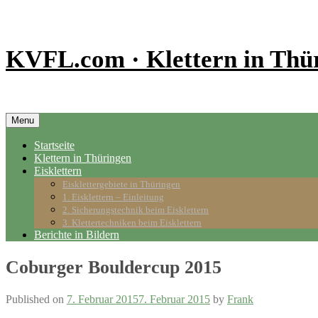
Skip
to
content
KVFL.com · Klettern in Thü
Menu
Skip
Startseite
to
Klettern in Thüringen
content
Eisklettern
Eisklettergebiete in Thüringen
1. Eisklettern – Einleitung
2. Sicherungstechnik beim Eisklettern
3. Klettertechniken beim Eisklettern
Berichte in Bildern
Coburger Bouldercup 2015
Published on
7. Februar 2015
7. Februar 2015
by
Frank