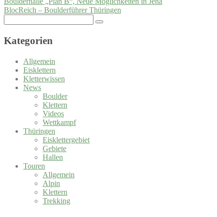
Boulderhalle „Plan B“, Neue Möglichkeiten in Jena
BlocReich – Boulderführer Thüringen
Search
for:
Kategorien
Allgemein
Eisklettern
Kletterwissen
News
Boulder
Klettern
Videos
Wettkampf
Thüringen
Eisklettergebiet
Gebiete
Hallen
Touren
Allgemein
Alpin
Klettern
Trekking