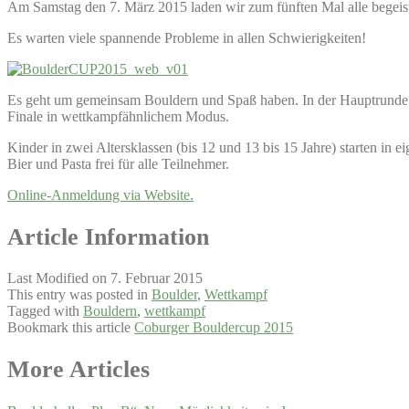
Am Samstag den 7. März 2015 laden wir zum fünften Mal alle begeist
Es warten viele spannende Probleme in allen Schwierigkeiten!
Es geht um gemeinsam Bouldern und Spaß haben. In der Hauptrunde gil
Finale in wettkampfähnlichem Modus.
Kinder in zwei Altersklassen (bis 12 und 13 bis 15 Jahre) starten i
Bier und Pasta frei für alle Teilnehmer.
Online-Anmeldung via Website.
Article Information
Last Modified on 7. Februar 2015
This entry was posted in
Boulder
,
Wettkampf
Tagged with
Bouldern
,
wettkampf
Bookmark this article
Coburger Bouldercup 2015
Post
More Articles
navigation