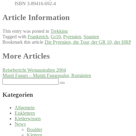
ISBN 3-89416-692-4
Article Information
This entry was posted in
Trekking
Tagged with
Frankreich
,
Gr10
,
Pyrenäen
,
Spanien
Bookmark this article
Die Pyrenäen, die Tour, der GR 10, der HRP
Post
More Articles
navigation
Reisebericht Westaustralien 2004
Munti Fagars – Muntii Fagarasului, Rumänien
Search
for:
Kategorien
Allgemein
Eisklettern
Kletterwissen
News
Boulder
Klettern