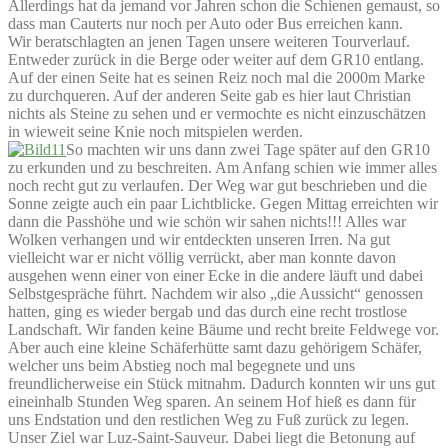
Allerdings hat da jemand vor Jahren schon die Schienen gemaust, so
dass man Cauterts nur noch per Auto oder Bus erreichen kann.
Wir beratschlagten an jenen Tagen unsere weiteren Tourverlauf.
Entweder zurück in die Berge oder weiter auf dem GR10 entlang.
Auf der einen Seite hat es seinen Reiz noch mal die 2000m Marke
zu durchqueren. Auf der anderen Seite gab es hier laut Christian
nichts als Steine zu sehen und er vermochte es nicht einzuschätzen
in wieweit seine Knie noch mitspielen werden.
So machten wir uns dann zwei Tage später auf den GR10
zu erkunden und zu beschreiten. Am Anfang schien wie immer alles
noch recht gut zu verlaufen. Der Weg war gut beschrieben und die
Sonne zeigte auch ein paar Lichtblicke. Gegen Mittag erreichten wir
dann die Passhöhe und wie schön wir sahen nichts!!! Alles war
Wolken verhangen und wir entdeckten unseren Irren. Na gut
vielleicht war er nicht völlig verrückt, aber man konnte davon
ausgehen wenn einer von einer Ecke in die andere läuft und dabei
Selbstgespräche führt. Nachdem wir also „die Aussicht“ genossen
hatten, ging es wieder bergab und das durch eine recht trostlose
Landschaft. Wir fanden keine Bäume und recht breite Feldwege vor.
Aber auch eine kleine Schäferhütte samt dazu gehörigem Schäfer,
welcher uns beim Abstieg noch mal begegnete und uns
freundlicherweise ein Stück mitnahm. Dadurch konnten wir uns gut
eineinhalb Stunden Weg sparen. An seinem Hof hieß es dann für
uns Endstation und den restlichen Weg zu Fuß zurück zu legen.
Unser Ziel war Luz-Saint-Sauveur. Dabei liegt die Betonung auf