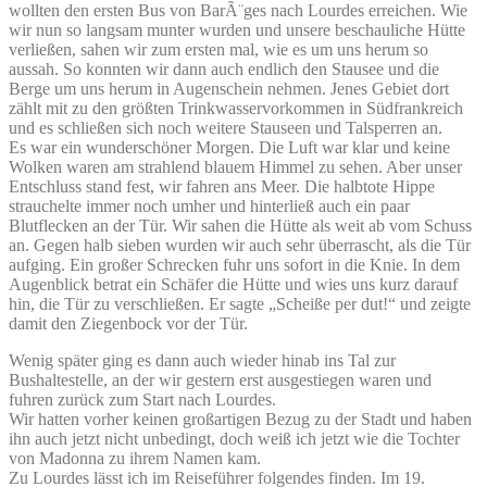
wollten den ersten Bus von BarÃ¨ges nach Lourdes erreichen. Wie
wir nun so langsam munter wurden und unsere beschauliche Hütte
verließen, sahen wir zum ersten mal, wie es um uns herum so
aussah. So konnten wir dann auch endlich den Stausee und die
Berge um uns herum in Augenschein nehmen. Jenes Gebiet dort
zählt mit zu den größten Trinkwasservorkommen in Südfrankreich
und es schließen sich noch weitere Stauseen und Talsperren an.
Es war ein wunderschöner Morgen. Die Luft war klar und keine
Wolken waren am strahlend blauem Himmel zu sehen. Aber unser
Entschluss stand fest, wir fahren ans Meer. Die halbtote Hippe
strauchelte immer noch umher und hinterließ auch ein paar
Blutflecken an der Tür. Wir sahen die Hütte als weit ab vom Schuss
an. Gegen halb sieben wurden wir auch sehr überrascht, als die Tür
aufging. Ein großer Schrecken fuhr uns sofort in die Knie. In dem
Augenblick betrat ein Schäfer die Hütte und wies uns kurz darauf
hin, die Tür zu verschließen. Er sagte „Scheiße per dut!“ und zeigte
damit den Ziegenbock vor der Tür.
Wenig später ging es dann auch wieder hinab ins Tal zur
Bushaltestelle, an der wir gestern erst ausgestiegen waren und
fuhren zurück zum Start nach Lourdes.
Wir hatten vorher keinen großartigen Bezug zu der Stadt und haben
ihn auch jetzt nicht unbedingt, doch weiß ich jetzt wie die Tochter
von Madonna zu ihrem Namen kam.
Zu Lourdes lässt ich im Reiseführer folgendes finden. Im 19.