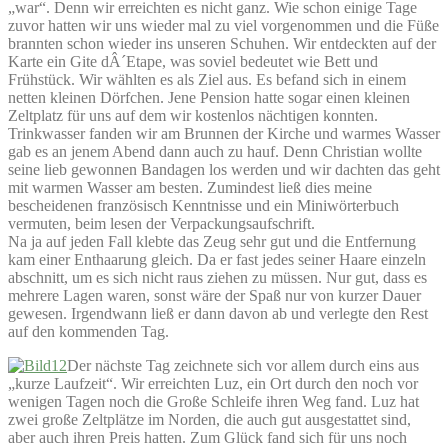
„war“. Denn wir erreichten es nicht ganz. Wie schon einige Tage
zuvor hatten wir uns wieder mal zu viel vorgenommen und die Füße
brannten schon wieder ins unseren Schuhen. Wir entdeckten auf der
Karte ein Gite dÂ´Etape, was soviel bedeutet wie Bett und
Frühstück. Wir wählten es als Ziel aus. Es befand sich in einem
netten kleinen Dörfchen. Jene Pension hatte sogar einen kleinen
Zeltplatz für uns auf dem wir kostenlos nächtigen konnten.
Trinkwasser fanden wir am Brunnen der Kirche und warmes Wasser
gab es an jenem Abend dann auch zu hauf. Denn Christian wollte
seine lieb gewonnen Bandagen los werden und wir dachten das geht
mit warmen Wasser am besten. Zumindest ließ dies meine
bescheidenen französisch Kenntnisse und ein Miniwörterbuch
vermuten, beim lesen der Verpackungsaufschrift.
Na ja auf jeden Fall klebte das Zeug sehr gut und die Entfernung
kam einer Enthaarung gleich. Da er fast jedes seiner Haare einzeln
abschnitt, um es sich nicht raus ziehen zu müssen. Nur gut, dass es
mehrere Lagen waren, sonst wäre der Spaß nur von kurzer Dauer
gewesen. Irgendwann ließ er dann davon ab und verlegte den Rest
auf den kommenden Tag.
Der nächste Tag zeichnete sich vor allem durch eins aus
„kurze Laufzeit“. Wir erreichten Luz, ein Ort durch den noch vor
wenigen Tagen noch die Große Schleife ihren Weg fand. Luz hat
zwei große Zeltplätze im Norden, die auch gut ausgestattet sind,
aber auch ihren Preis hatten. Zum Glück fand sich für uns noch