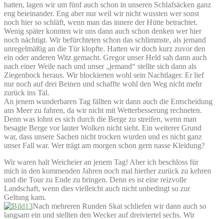
hatten, lagen wir um fünf auch schon in unseren Schlafsäcken ganz
eng beieinander. Eng aber nur weil wir nicht wussten wer sonst
noch hier so schläft, wenn man das innere der Hütte betrachtet.
Wenig später konnten wir uns dann auch schon denken wer hier
noch nächtigt. Wir befürchteten schon das schlimmste, als jemand
unregelmäßig an die Tür klopfte. Hatten wir doch kurz zuvor den
ein oder anderen Witz gemacht. Gregor unser Held sah dann auch
nach einer Weile nach und unser „jemand“ stellte sich dann als
Ziegenbock heraus. Wir blockierten wohl sein Nachtlager. Er lief
nur noch auf drei Beinen und schaffte wohl den Weg nicht mehr
zurück ins Tal.
An jenem wunderbaren Tag fällten wir dann auch die Entscheidung
ans Meer zu fahren, da wir nicht mit Wetterbesserung rechneten.
Denn was lohnt es sich durch die Berge zu streifen, wenn man
besagte Berge vor lauter Wolken nicht sieht. Ein weiterer Grund
war, dass unsere Sachen nicht trocken wurden und es nicht ganz
unser Fall war. Wer trägt am morgen schon gern nasse Kleidung?
Wir waren halt Weicheier an jenem Tag! Aber ich beschloss für
mich in den kommenden Jahren noch mal hierher zurück zu kehren
und die Tour zu Ende zu bringen. Denn es ist eine reizvolle
Landschaft, wenn dies vielleicht auch nicht unbedingt so zur
Geltung kam.
Nach mehreren Runden Skat schliefen wir dann auch so
langsam ein und stellten den Wecker auf dreiviertel sechs. Wir