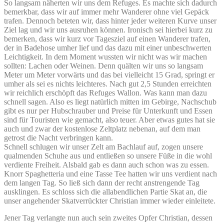
So langsam näherten wir uns dem Refuges. Es machte sich dadurch
bemerkbar, dass wir auf immer mehr Wanderer ohne viel Gepäck
trafen. Dennoch beteten wir, dass hinter jeder weiteren Kurve unser
Ziel lag und wir uns ausruhen können. Ironisch sei hierbei kurz zu
bemerken, dass wir kurz vor Tagesziel auf einen Wanderer trafen,
der in Badehose umher lief und das dazu mit einer unbeschwerten
Leichtigkeit. In dem Moment wussten wir nicht was wir machen
sollten: Lachen oder Weinen. Denn quälten wir uns so langsam
Meter um Meter vorwärts und das bei vielleicht 15 Grad, springt er
umher als sei es nichts leichteres. Nach gut 2,5 Stunden erreichten
wir reichlich erschöpft das Refuges Wallon. Was kann man dazu
schnell sagen. Also es liegt natürlich mitten im Gebirge, Nachschub
gibt es nur per Hubschrauber und Preise für Unterkunft und Essen
sind für Touristen wie gemacht, also teuer. Aber etwas gutes hat sie
auch und zwar der kostenlose Zeltplatz nebenan, auf dem man
getrost die Nacht verbringen kann.
Schnell schlugen wir unser Zelt am Bachlauf auf, zogen unsere
qualmenden Schuhe aus und entließen so unsere Füße in die wohl
verdiente Freiheit. Alsbald gab es dann auch schon was zu essen.
Knorr Spaghetteria und eine Tasse Tee hatten wir uns verdient nach
dem langen Tag. So ließ sich dann der recht anstrengende Tag
ausklingen. Es schloss sich die allabendlichen Partie Skat an, die
unser angehender Skatverrückter Christian immer wieder einleitete.
Jener Tag verlangte nun auch sein zweites Opfer Christian, dessen