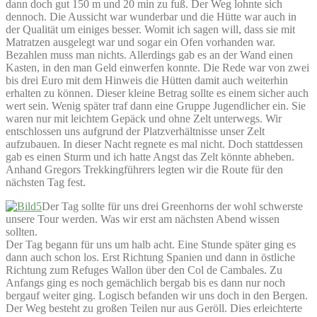
dann doch gut 150 m und 20 min zu fuß. Der Weg lohnte sich
dennoch. Die Aussicht war wunderbar und die Hütte war auch in
der Qualität um einiges besser. Womit ich sagen will, dass sie mit
Matratzen ausgelegt war und sogar ein Ofen vorhanden war.
Bezahlen muss man nichts. Allerdings gab es an der Wand einen
Kasten, in den man Geld einwerfen konnte. Die Rede war von zwei
bis drei Euro mit dem Hinweis die Hütten damit auch weiterhin
erhalten zu können. Dieser kleine Betrag sollte es einem sicher auch
wert sein. Wenig später traf dann eine Gruppe Jugendlicher ein. Sie
waren nur mit leichtem Gepäck und ohne Zelt unterwegs. Wir
entschlossen uns aufgrund der Platzverhältnisse unser Zelt
aufzubauen. In dieser Nacht regnete es mal nicht. Doch stattdessen
gab es einen Sturm und ich hatte Angst das Zelt könnte abheben.
Anhand Gregors Trekkingführers legten wir die Route für den
nächsten Tag fest.
Der Tag sollte für uns drei Greenhorns der wohl schwerste
unsere Tour werden. Was wir erst am nächsten Abend wissen
sollten.
Der Tag begann für uns um halb acht. Eine Stunde später ging es
dann auch schon los. Erst Richtung Spanien und dann in östliche
Richtung zum Refuges Wallon über den Col de Cambales. Zu
Anfangs ging es noch gemächlich bergab bis es dann nur noch
bergauf weiter ging. Logisch befanden wir uns doch in den Bergen.
Der Weg besteht zu großen Teilen nur aus Geröll. Dies erleichterte