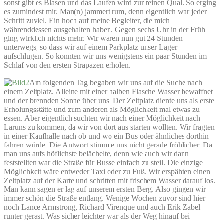
sonst gibt es Blasen und das Laufen wird zur reinen Qual. So erging
es zumindest mir. Man(n) jammert rum, denn eigentlich war jeder
Schritt zuviel. Ein hoch auf meine Begleiter, die mich
währenddessen ausgehalten haben. Gegen sechs Uhr in der Früh
ging wirklich nichts mehr. Wir waren nun gut 24 Stunden
unterwegs, so dass wir auf einem Parkplatz unser Lager
aufschlugen. So konnten wir uns wenigstens ein paar Stunden im
Schlaf von den ersten Strapazen erholen.
Am folgenden Tag begaben wir uns auf die Suche nach
einem Zeltplatz. Alleine mit einer halben Flasche Wasser bewaffnet
und der brennden Sonne über uns. Der Zeltplatz diente uns als erste
Erholungsstätte und zum anderen als Möglichkeit mal etwas zu
essen. Aber eigentlich suchten wir nach einer Möglichkeit nach
Laruns zu kommen, da wir von dort aus starten wollten. Wir fragten
in einer Kaufhalle nach ob und wo ein Bus oder ähnliches dorthin
fahren würde. Die Antwort stimmte uns nicht gerade fröhlicher. Da
man uns aufs höflichste belächelte, denn wie auch wir dann
feststellten war die Straße für Busse einfach zu steil. Die einzige
Möglichkeit wäre entweder Taxi oder zu Fuß. Wir erspähten einen
Zeltplatz auf der Karte und schritten mit frischem Wasser darauf los.
Man kann sagen er lag auf unserem ersten Berg. Also gingen wir
immer schön die Straße entlang. Wenige Wochen zuvor sind hier
noch Lance Armstrong, Richard Virenque und auch Erik Zabel
runter gerast. Was sicher leichter war als der Weg hinauf bei