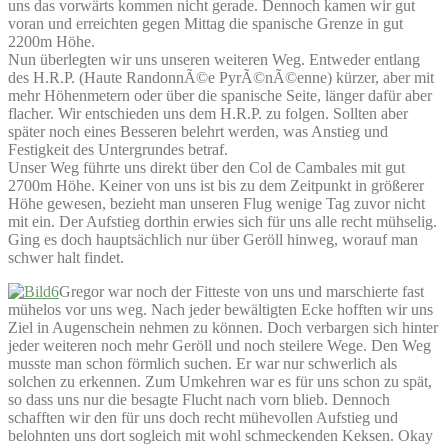
uns das vorwärts kommen nicht gerade. Dennoch kamen wir gut
voran und erreichten gegen Mittag die spanische Grenze in gut
2200m Höhe.
Nun überlegten wir uns unseren weiteren Weg. Entweder entlang
des H.R.P. (Haute RandonnÃ©e PyrÃ©nÃ©enne) kürzer, aber mit
mehr Höhenmetern oder über die spanische Seite, länger dafür aber
flacher. Wir entschieden uns dem H.R.P. zu folgen. Sollten aber
später noch eines Besseren belehrt werden, was Anstieg und
Festigkeit des Untergrundes betraf.
Unser Weg führte uns direkt über den Col de Cambales mit gut
2700m Höhe. Keiner von uns ist bis zu dem Zeitpunkt in größerer
Höhe gewesen, bezieht man unseren Flug wenige Tag zuvor nicht
mit ein. Der Aufstieg dorthin erwies sich für uns alle recht mühselig.
Ging es doch hauptsächlich nur über Geröll hinweg, worauf man
schwer halt findet.
Gregor war noch der Fitteste von uns und marschierte fast
mühelos vor uns weg. Nach jeder bewältigten Ecke hofften wir uns
Ziel in Augenschein nehmen zu können. Doch verbargen sich hinter
jeder weiteren noch mehr Geröll und noch steilere Wege. Den Weg
musste man schon förmlich suchen. Er war nur schwerlich als
solchen zu erkennen. Zum Umkehren war es für uns schon zu spät,
so dass uns nur die besagte Flucht nach vorn blieb. Dennoch
schafften wir den für uns doch recht mühevollen Aufstieg und
belohnten uns dort sogleich mit wohl schmeckenden Keksen. Okay