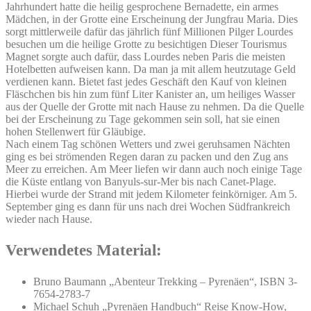
Jahrhundert hatte die heilig gesprochene Bernadette, ein armes
Mädchen, in der Grotte eine Erscheinung der Jungfrau Maria. Dies
sorgt mittlerweile dafür das jährlich fünf Millionen Pilger Lourdes
besuchen um die heilige Grotte zu besichtigen Dieser Tourismus
Magnet sorgte auch dafür, dass Lourdes neben Paris die meisten
Hotelbetten aufweisen kann. Da man ja mit allem heutzutage Geld
verdienen kann. Bietet fast jedes Geschäft den Kauf von kleinen
Fläschchen bis hin zum fünf Liter Kanister an, um heiliges Wasser
aus der Quelle der Grotte mit nach Hause zu nehmen. Da die Quelle
bei der Erscheinung zu Tage gekommen sein soll, hat sie einen
hohen Stellenwert für Gläubige.
Nach einem Tag schönen Wetters und zwei geruhsamen Nächten
ging es bei strömenden Regen daran zu packen und den Zug ans
Meer zu erreichen. Am Meer liefen wir dann auch noch einige Tage
die Küste entlang von Banyuls-sur-Mer bis nach Canet-Plage.
Hierbei wurde der Strand mit jedem Kilometer feinkörniger. Am 5.
September ging es dann für uns nach drei Wochen Südfrankreich
wieder nach Hause.
Verwendetes Material:
Bruno Baumann „Abenteur Trekking – Pyrenäen“, ISBN 3-
7654-2783-7
Michael Schuh „Pyrenäen Handbuch“ Reise Know-How,