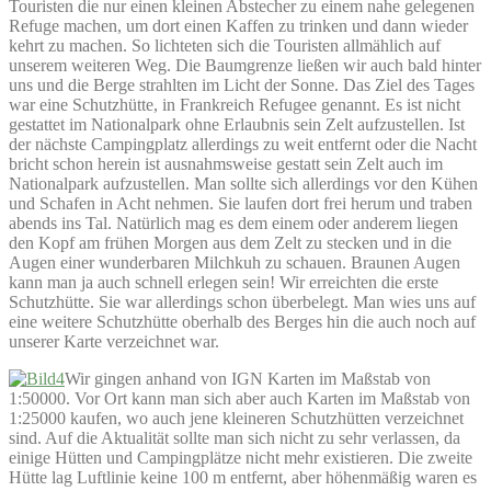
Touristen die nur einen kleinen Abstecher zu einem nahe gelegenen
Refuge machen, um dort einen Kaffen zu trinken und dann wieder
kehrt zu machen. So lichteten sich die Touristen allmählich auf
unserem weiteren Weg. Die Baumgrenze ließen wir auch bald hinter
uns und die Berge strahlten im Licht der Sonne. Das Ziel des Tages
war eine Schutzhütte, in Frankreich Refugee genannt. Es ist nicht
gestattet im Nationalpark ohne Erlaubnis sein Zelt aufzustellen. Ist
der nächste Campingplatz allerdings zu weit entfernt oder die Nacht
bricht schon herein ist ausnahmsweise gestatt sein Zelt auch im
Nationalpark aufzustellen. Man sollte sich allerdings vor den Kühen
und Schafen in Acht nehmen. Sie laufen dort frei herum und traben
abends ins Tal. Natürlich mag es dem einem oder anderem liegen
den Kopf am frühen Morgen aus dem Zelt zu stecken und in die
Augen einer wunderbaren Milchkuh zu schauen. Braunen Augen
kann man ja auch schnell erlegen sein! Wir erreichten die erste
Schutzhütte. Sie war allerdings schon überbelegt. Man wies uns auf
eine weitere Schutzhütte oberhalb des Berges hin die auch noch auf
unserer Karte verzeichnet war.
Wir gingen anhand von IGN Karten im Maßstab von
1:50000. Vor Ort kann man sich aber auch Karten im Maßstab von
1:25000 kaufen, wo auch jene kleineren Schutzhütten verzeichnet
sind. Auf die Aktualität sollte man sich nicht zu sehr verlassen, da
einige Hütten und Campingplätze nicht mehr existieren. Die zweite
Hütte lag Luftlinie keine 100 m entfernt, aber höhenmäßig waren es