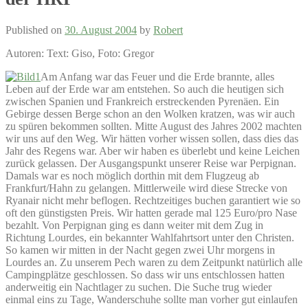
Published on
30. August 2004
by
Robert
Autoren: Text: Giso, Foto: Gregor
Am Anfang war das Feuer und die Erde brannte, alles
Leben auf der Erde war am entstehen. So auch die heutigen sich
zwischen Spanien und Frankreich erstreckenden Pyrenäen. Ein
Gebirge dessen Berge schon an den Wolken kratzen, was wir auch
zu spüren bekommen sollten. Mitte August des Jahres 2002 machten
wir uns auf den Weg. Wir hätten vorher wissen sollen, dass dies das
Jahr des Regens war. Aber wir haben es überlebt und keine Leichen
zurück gelassen. Der Ausgangspunkt unserer Reise war Perpignan.
Damals war es noch möglich dorthin mit dem Flugzeug ab
Frankfurt/Hahn zu gelangen. Mittlerweile wird diese Strecke von
Ryanair nicht mehr beflogen. Rechtzeitiges buchen garantiert wie so
oft den günstigsten Preis. Wir hatten gerade mal 125 Euro/pro Nase
bezahlt. Von Perpignan ging es dann weiter mit dem Zug in
Richtung Lourdes, ein bekannter Wahlfahrtsort unter den Christen.
So kamen wir mitten in der Nacht gegen zwei Uhr morgens in
Lourdes an. Zu unserem Pech waren zu dem Zeitpunkt natürlich alle
Campingplätze geschlossen. So dass wir uns entschlossen hatten
anderweitig ein Nachtlager zu suchen. Die Suche trug wieder
einmal eins zu Tage, Wanderschuhe sollte man vorher gut einlaufen