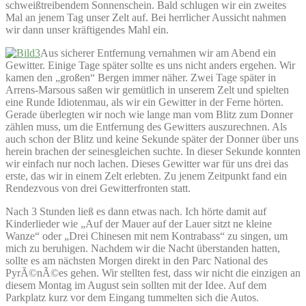
schweißtreibendem Sonnenschein. Bald schlugen wir ein zweites
Mal an jenem Tag unser Zelt auf. Bei herrlicher Aussicht nahmen
wir dann unser kräftigendes Mahl ein.
Aus sicherer Entfernung vernahmen wir am Abend ein
Gewitter. Einige Tage später sollte es uns nicht anders ergehen. Wir
kamen den „großen“ Bergen immer näher. Zwei Tage später in
Arrens-Marsous saßen wir gemütlich in unserem Zelt und spielten
eine Runde Idiotenmau, als wir ein Gewitter in der Ferne hörten.
Gerade überlegten wir noch wie lange man vom Blitz zum Donner
zählen muss, um die Entfernung des Gewitters auszurechnen. Als
auch schon der Blitz und keine Sekunde später der Donner über uns
herein brachen der seinesgleichen suchte. In dieser Sekunde konnten
wir einfach nur noch lachen. Dieses Gewitter war für uns drei das
erste, das wir in einem Zelt erlebten. Zu jenem Zeitpunkt fand ein
Rendezvous von drei Gewitterfronten statt.
Nach 3 Stunden ließ es dann etwas nach. Ich hörte damit auf
Kinderlieder wie „Auf der Mauer auf der Lauer sitzt ne kleine
Wanze“ oder „Drei Chinesen mit nem Kontrabass“ zu singen, um
mich zu beruhigen. Nachdem wir die Nacht überstanden hatten,
sollte es am nächsten Morgen direkt in den Parc National des
PyrÃ©nÃ©es gehen. Wir stellten fest, dass wir nicht die einzigen an
diesem Montag im August sein sollten mit der Idee. Auf dem
Parkplatz kurz vor dem Eingang tummelten sich die Autos.