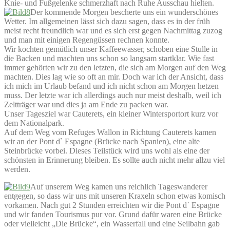
Knie- und Fußgelenke schmerzhaft nach Ruhe Ausschau hielten.
Der kommende Morgen bescherte uns ein wunderschönes
Wetter. Im allgemeinen lässt sich dazu sagen, dass es in der früh
meist recht freundlich war und es sich erst gegen Nachmittag zuzog
und man mit einigen Regengüssen rechnen konnte.
Wir kochten gemütlich unser Kaffeewasser, schoben eine Stulle in
die Backen und machten uns schon so langsam startklar. Wie fast
immer gehörten wir zu den letzten, die sich am Morgen auf den Weg
machten. Dies lag wie so oft an mir. Doch war ich der Ansicht, dass
ich mich im Urlaub befand und ich nicht schon am Morgen hetzen
muss. Der letzte war ich allerdings auch nur meist deshalb, weil ich
Zeltträger war und dies ja am Ende zu packen war.
Unser Tagesziel war Cauterets, ein kleiner Wintersportort kurz vor
dem Nationalpark.
Auf dem Weg vom Refuges Wallon in Richtung Cauterets kamen
wir an der Pont d` Espagne (Brücke nach Spanien), eine alte
Steinbrücke vorbei. Dieses Teilstück wird uns wohl als eine der
schönsten in Erinnerung bleiben. Es sollte auch nicht mehr allzu viel
werden.
Auf unserem Weg kamen uns reichlich Tageswanderer
entgegen, so dass wir uns mit unseren Kraxeln schon etwas komisch
vorkamen. Nach gut 2 Stunden erreichten wir die Pont d` Espagne
und wir fanden Tourismus pur vor. Grund dafür waren eine Brücke
oder vielleicht „Die Brücke“, ein Wasserfall und eine Seilbahn gab