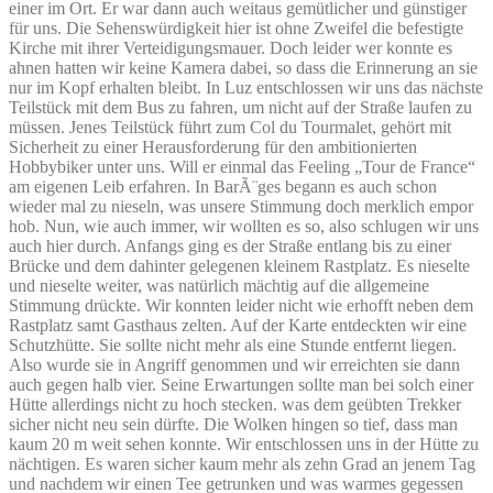
einer im Ort. Er war dann auch weitaus gemütlicher und günstiger
für uns. Die Sehenswürdigkeit hier ist ohne Zweifel die befestigte
Kirche mit ihrer Verteidigungsmauer. Doch leider wer konnte es
ahnen hatten wir keine Kamera dabei, so dass die Erinnerung an sie
nur im Kopf erhalten bleibt. In Luz entschlossen wir uns das nächste
Teilstück mit dem Bus zu fahren, um nicht auf der Straße laufen zu
müssen. Jenes Teilstück führt zum Col du Tourmalet, gehört mit
Sicherheit zu einer Herausforderung für den ambitionierten
Hobbybiker unter uns. Will er einmal das Feeling „Tour de France“
am eigenen Leib erfahren. In BarÃ¨ges begann es auch schon
wieder mal zu nieseln, was unsere Stimmung doch merklich empor
hob. Nun, wie auch immer, wir wollten es so, also schlugen wir uns
auch hier durch. Anfangs ging es der Straße entlang bis zu einer
Brücke und dem dahinter gelegenen kleinem Rastplatz. Es nieselte
und nieselte weiter, was natürlich mächtig auf die allgemeine
Stimmung drückte. Wir konnten leider nicht wie erhofft neben dem
Rastplatz samt Gasthaus zelten. Auf der Karte entdeckten wir eine
Schutzhütte. Sie sollte nicht mehr als eine Stunde entfernt liegen.
Also wurde sie in Angriff genommen und wir erreichten sie dann
auch gegen halb vier. Seine Erwartungen sollte man bei solch einer
Hütte allerdings nicht zu hoch stecken. was dem geübten Trekker
sicher nicht neu sein dürfte. Die Wolken hingen so tief, dass man
kaum 20 m weit sehen konnte. Wir entschlossen uns in der Hütte zu
nächtigen. Es waren sicher kaum mehr als zehn Grad an jenem Tag
und nachdem wir einen Tee getrunken und was warmes gegessen