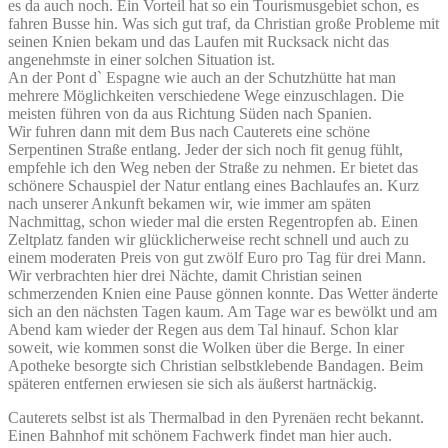
es da auch noch. Ein Vorteil hat so ein Tourismusgebiet schon, es
fahren Busse hin. Was sich gut traf, da Christian große Probleme mit
seinen Knien bekam und das Laufen mit Rucksack nicht das
angenehmste in einer solchen Situation ist.
An der Pont d` Espagne wie auch an der Schutzhütte hat man
mehrere Möglichkeiten verschiedene Wege einzuschlagen. Die
meisten führen von da aus Richtung Süden nach Spanien.
Wir fuhren dann mit dem Bus nach Cauterets eine schöne
Serpentinen Straße entlang. Jeder der sich noch fit genug fühlt,
empfehle ich den Weg neben der Straße zu nehmen. Er bietet das
schönere Schauspiel der Natur entlang eines Bachlaufes an. Kurz
nach unserer Ankunft bekamen wir, wie immer am späten
Nachmittag, schon wieder mal die ersten Regentropfen ab. Einen
Zeltplatz fanden wir glücklicherweise recht schnell und auch zu
einem moderaten Preis von gut zwölf Euro pro Tag für drei Mann.
Wir verbrachten hier drei Nächte, damit Christian seinen
schmerzenden Knien eine Pause gönnen konnte. Das Wetter änderte
sich an den nächsten Tagen kaum. Am Tage war es bewölkt und am
Abend kam wieder der Regen aus dem Tal hinauf. Schon klar
soweit, wie kommen sonst die Wolken über die Berge. In einer
Apotheke besorgte sich Christian selbstklebende Bandagen. Beim
späteren entfernen erwiesen sie sich als äußerst hartnäckig.
Cauterets selbst ist als Thermalbad in den Pyrenäen recht bekannt.
Einen Bahnhof mit schönem Fachwerk findet man hier auch.