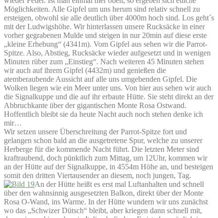
wieder Feuer. Ist man einmal hier oben, so ergeben sich etliche
Möglichkeiten. Alle Gipfel um uns herum sind relativ schnell zu
ersteigen, obwohl sie alle deutlich über 4000m hoch sind. Los geht´s
mit der Ludwigshöhe. Wir hinterlassen unsere Rucksäcke in einer
vorher gegrabenen Mulde und steigen in nur 20min auf diese erste
„kleine Erhebung“ (4341m). Vom Gipfel aus sehen wir die Parrot-
Spitze. Also, Abstieg, Rucksäcke wieder aufgesetzt und in wenigen
Minuten rüber zum „Einstieg“. Nach weiteren 45 Minuten stehen
wir auch auf ihrem Gipfel (4432m) und genießen die
atemberaubende Aussicht auf alle uns umgebenden Gipfel. Die
Wolken liegen wie ein Meer unter uns. Von hier aus sehen wir auch
die Signalkuppe und die auf ihr erbaute Hütte. Sie steht direkt an der
Abbruchkante über der gigantischen Monte Rosa Ostwand.
Hoffentlich bleibt sie da heute Nacht auch noch stehen denke ich
mir…
Wir setzen unsere Überschreitung der Parrot-Spitze fort und
gelangen schon bald an die ausgetretene Spur, welche zu unserer
Herberge für die kommende Nacht führt. Die letzten Meter sind
kraftraubend, doch pünktlich zum Mittag, um 12Uhr, kommen wir
an der Hütte auf der Signalkuppe, in 4554m Höhe an, und besteigen
somit den dritten Viertausender an diesem, noch jungen, Tag.
An der Hütte heißt es erst mal Luftanhalten und schnell
über den wahnsinnig ausgesetzten Balkon, direkt über der Monte
Rosa O-Wand, ins Warme. In der Hütte wundern wir uns zunächst
wo das „Schwizer Dütsch“ bleibt, aber kriegen dann schnell mit,