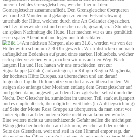
unteren Teil des Grenzgletschers, welcher hier mit dem
Gornergletscher zusammenfließt. Den Grenzgletscher überqueren
wir rund 30 Minuten und gelangen zu einem Felsaufschwung
unterhalb der Hütte, welcher, durch eine Art Geländer abgesichert,
leicht zu überwinden ist und erreichen nach, gesamt, ca. 5 Stunden,
am späten Nachmittag die Hütte. Hier machen wir es uns gemütlich,
essen später Abendbrot und legen uns früh schlafen.
Am nächsten Morgen, also am 31.8., werden wir von der
Hüttenwirtin schon um 2.30Uhr geweckt. Wir frühstücken und nach
anfänglichen Bedenken aufgrund eines starken Hohlnebels, welcher
sich später verziehen wird, machen wir uns auf den Weg. Nach
langem Hin und Her, hatten wir uns entschieden, erst zur
Signalkuppe (4554m) aufzusteigen, im Rifugio Regina Margherita,
der höchsten Hütte Europas, zu übernachten und am darauf
folgenden Tag die Dufourspitze von dort aus zu überschreiten. Wir
steigen also anfangs über Moränen entlang dem Grenzgletscher auf
und gehen dann, angeseilt, auf dem Grenzgletscher selbst durch die
Nacht. Der Gletscher ist, zumindest im unteren Teil, stark aufgeapert
und es empfiehlt sich, ihn möglichst weit links (in Aufstiegsrichtung)
auf Seite der Monte Rosa Gruppe zu überqueren, da man sonst vor
lauter Spalten auf der anderen Seite nicht vorankommen würde.
Eine weitere nicht zu unterschätzende Gefahr stellen die mächtigen
Hängegletscher hoch oben am Liskamm, welcher auf der rechten
Seite des Gletschers, weit und steil in den Himmel empor ragt, dar.
Sie werfen des Öfteren große Lawinen ab, wie auch in dieser Nacht.