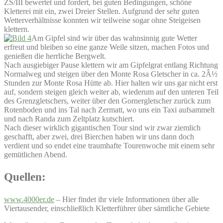
ZS/III bewertet und fordert, bei guten Bedingungen, schöne
Kletterei mit ein, zwei Dreier Stellen. Aufgrund der sehr guten
Wetterverhältnisse konnten wir teilweise sogar ohne Steigeisen
klettern.
Am Gipfel sind wir über das wahnsinnig gute Wetter
erfreut und bleiben so eine ganze Weile sitzen, machen Fotos und
genießen die herrliche Bergwelt.
Nach ausgiebiger Pause klettern wir am Gipfelgrat entlang Richtung
Normalweg und steigen über den Monte Rosa Gletscher in ca. 2Â½
Stunden zur Monte Rosa Hütte ab. Hier halten wir uns gar nicht erst
auf, sondern steigen gleich weiter ab, wiederum auf den unteren Teil
des Grenzgletschers, weiter über den Gornergletscher zurück zum
Rotenboden und ins Tal nach Zermatt, wo uns ein Taxi aufsammelt
und nach Randa zum Zeltplatz kutschiert.
Nach dieser wirklich gigantischen Tour sind wir zwar ziemlich
geschafft, aber zwei, drei Bierchen haben wir uns dann doch
verdient und so endet eine traumhafte Tourenwoche mit einem sehr
gemütlichen Abend.
Quellen:
www.4000er.de
– Hier findet ihr viele Informationen über alle
Viertausender, einschließlich Kletterführer über sämtliche Gebiete