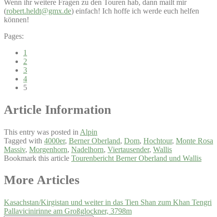
Wenn ihr weitere Fragen zu den Touren hab, dann mailt mir
(
robert.heldt@gmx.de
) einfach! Ich hoffe ich werde euch helfen
können!
Pages:
1
2
3
4
5
Article Information
This entry was posted in
Alpin
Tagged with
4000er
,
Berner Oberland
,
Dom
,
Hochtour
,
Monte Rosa
Massiv
,
Morgenhorn
,
Nadelhorn
,
Viertausender
,
Wallis
Bookmark this article
Tourenbericht Berner Oberland und Wallis
Post
More Articles
navigation
Kasachstan/Kirgistan und weiter in das Tien Shan zum Khan Tengri
Pallavicinirinne am Großglockner, 3798m