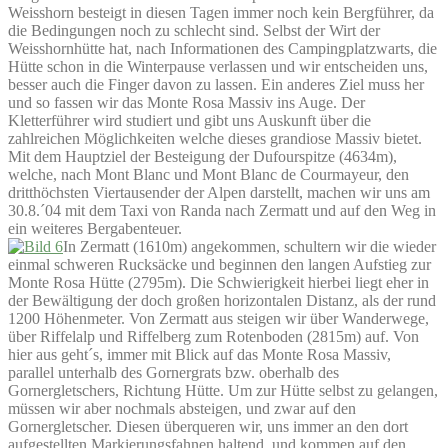
Weisshorn besteigt in diesen Tagen immer noch kein Bergführer, da
die Bedingungen noch zu schlecht sind. Selbst der Wirt der
Weisshornhütte hat, nach Informationen des Campingplatzwarts, die
Hütte schon in die Winterpause verlassen und wir entscheiden uns,
besser auch die Finger davon zu lassen. Ein anderes Ziel muss her
und so fassen wir das Monte Rosa Massiv ins Auge. Der
Kletterführer wird studiert und gibt uns Auskunft über die
zahlreichen Möglichkeiten welche dieses grandiose Massiv bietet.
Mit dem Hauptziel der Besteigung der Dufourspitze (4634m),
welche, nach Mont Blanc und Mont Blanc de Courmayeur, den
dritthöchsten Viertausender der Alpen darstellt, machen wir uns am
30.8.´04 mit dem Taxi von Randa nach Zermatt und auf den Weg in
ein weiteres Bergabenteuer.
In Zermatt (1610m) angekommen, schultern wir die wieder
einmal schweren Rucksäcke und beginnen den langen Aufstieg zur
Monte Rosa Hütte (2795m). Die Schwierigkeit hierbei liegt eher in
der Bewältigung der doch großen horizontalen Distanz, als der rund
1200 Höhenmeter. Von Zermatt aus steigen wir über Wanderwege,
über Riffelalp und Riffelberg zum Rotenboden (2815m) auf. Von
hier aus geht´s, immer mit Blick auf das Monte Rosa Massiv,
parallel unterhalb des Gornergrats bzw. oberhalb des
Gornergletschers, Richtung Hütte. Um zur Hütte selbst zu gelangen,
müssen wir aber nochmals absteigen, und zwar auf den
Gornergletscher. Diesen überqueren wir, uns immer an den dort
aufgestellten Markierungsfahnen haltend, und kommen auf den