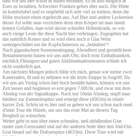
dass wir uns hier schon in Italien befinden. Es ist also möglich in
Euro zu bezahlen, Schweizer Franken gehen aber auch. Die Hütte
ist komfortabel und es empfiehlt sich sehr viel zu trinken, denn die
Höhe trocknet einen regelrecht aus. Auf Bier und andere Leckereien
dieser Art sollte man verzichten denn dem Körper tut man damit
keinen Gefallen, man wird davon schneller Höhenkrank, so wie
auch einige Leute die diese Nacht hier verbringen. Zugegeben hat
das natürlich Keiner und so wird eben noch n Glas Wein
runtergeschüttet um die Kopfschmerzen zu „betäuben“!
Nach gigantischem Sonnenuntergang, Abendbrot und gemütlichem
Beisammensein hauen wir uns aufs Ohr, doch trotz Enthaltsamkeit,
reichlich Flüssigem und guten Akklimatisationstouren schlafe ich
nicht sonderlich gut.
Am nächsten Morgen jedoch fühle ich mich, genau wie meine zwei
Kameraden, fit und so nehmen wir die letzte Etappe in Angriff. Da
wir uns am Vortag schon hier hoch bemüht haben, können wir uns
Zeit lassen und beginnen so erst gegen 7.00Uhr, und zwar mit dem
Abstieg von der Signalkuppe. Nach nur 10min Abstieg, stapft man
hinüber zur Zumsteinspitze und ersteigt diese (4563m) in relativ
kurzer Zeit. Schön ist es hier und so geben wir uns schon nach rund
45min Tour die Hände, um uns das erste Mal an diesem Tag
Bergheil zu wünschen.
Weiter geht es nun über einen schmalen, steil abfallenden Grat
runter zum Grenzsattel und auf der anderen Seite über den Süd-Ost-
Grat hinauf auf die Dufourspitze (4633m). Diese Tour wird mit