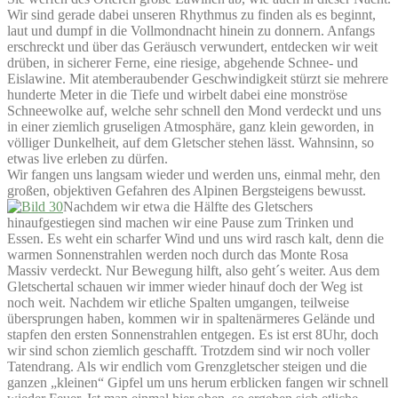
Wir sind gerade dabei unseren Rhythmus zu finden als es beginnt,
laut und dumpf in die Vollmondnacht hinein zu donnern. Anfangs
erschreckt und über das Geräusch verwundert, entdecken wir weit
drüben, in sicherer Ferne, eine riesige, abgehende Schnee- und
Eislawine. Mit atemberaubender Geschwindigkeit stürzt sie mehrere
hunderte Meter in die Tiefe und wirbelt dabei eine monströse
Schneewolke auf, welche sehr schnell den Mond verdeckt und uns
in einer ziemlich gruseligen Atmosphäre, ganz klein geworden, in
völliger Dunkelheit, auf dem Gletscher stehen lässt. Wahnsinn, so
etwas live erleben zu dürfen.
Wir fangen uns langsam wieder und werden uns, einmal mehr, den
großen, objektiven Gefahren des Alpinen Bergsteigens bewusst.
Nachdem wir etwa die Hälfte des Gletschers
hinaufgestiegen sind machen wir eine Pause zum Trinken und
Essen. Es weht ein scharfer Wind und uns wird rasch kalt, denn die
warmen Sonnenstrahlen werden noch durch das Monte Rosa
Massiv verdeckt. Nur Bewegung hilft, also geht´s weiter. Aus dem
Gletschertal schauen wir immer wieder hinauf doch der Weg ist
noch weit. Nachdem wir etliche Spalten umgangen, teilweise
übersprungen haben, kommen wir in spaltenärmeres Gelände und
stapfen den ersten Sonnenstrahlen entgegen. Es ist erst 8Uhr, doch
wir sind schon ziemlich geschafft. Trotzdem sind wir noch voller
Tatendrang. Als wir endlich vom Grenzgletscher steigen und die
ganzen „kleinen“ Gipfel um uns herum erblicken fangen wir schnell